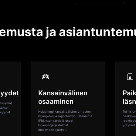
emusta ja asiantuntem
yydet
Kansainvälinen
Paik
osaaminen
läs
väksymä)
ituksen
Hoidamme kansainvälisten yritysten
Toimisto
evyydet.
kirjanpidon ja raportoinnin. Osaamme
henkilöko
IFRS-standardit ja useat
reaktioaj
kirjanpitojärjestelmät
yritykset
maailmanlaajuisesti.