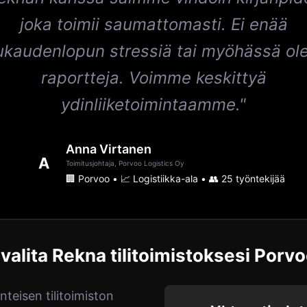
joka toimii saumattomasti. Ei enää
ukaudenlopun stressiä tai myöhässä ole
raportteja. Voimme keskittyä
ydinliiketoimintaamme."
Anna Virtanen
A
Toimitusjohtaja, Porvoo Logistics Oy
🏢 Porvoo • 📈 Logistiikka-ala • 👥 25 työntekijää
 valita Rekna tilitoimistoksesi Porv
teisen tilitoimiston