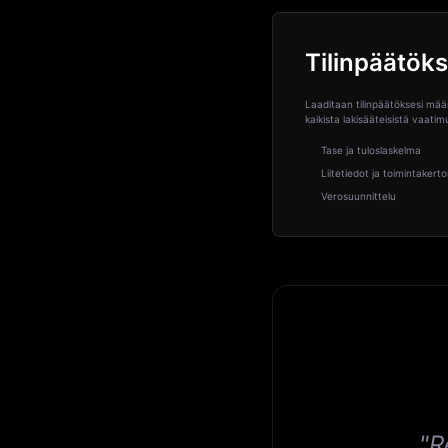
Tilinpäätöks
Laaditaan tilinpäätöksesi mä
kaikista lakisääteisistä vaati
Tase ja tuloslaskelma
Liitetiedot ja toimintaker
Verosuunnittelu
"R