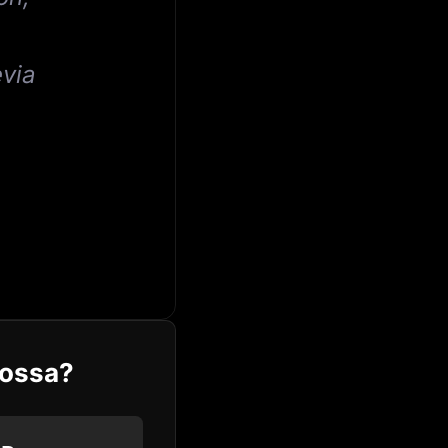
via
oossa?