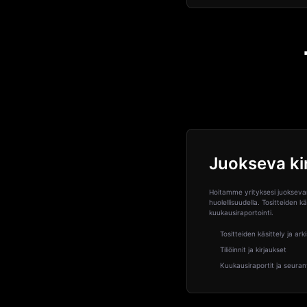
Juokseva ki
Hoitamme yrityksesi juoksevan
huolellisuudella. Tositteiden käsi
kuukausiraportointi.
Tositteiden käsittely ja arki
Tiliöinnit ja kirjaukset
Kuukausiraportit ja seuran