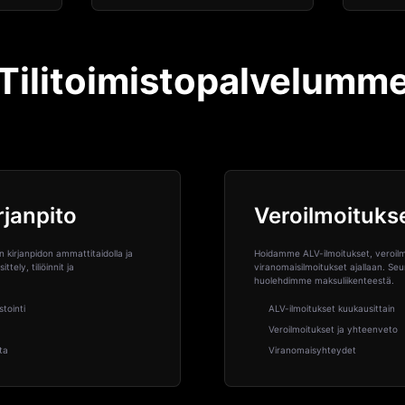
Tilitoimistopalvelumm
rjanpito
Veroilmoituks
 kirjanpidon ammattitaidolla ja
Hoidamme ALV-ilmoitukset, veroilm
ttely, tiliöinnit ja
viranomaisilmoitukset ajallaan. S
huolehdimme maksuliikenteestä.
stointi
ALV-ilmoitukset kuukausittain
Veroilmoitukset ja yhteenveto
ta
Viranomaisyhteydet