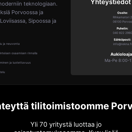
Yhteystiedot
oderniin teknologiaan.
ksiä Porvoossa ja
Osoite:
Rihkamatori 2
n Loviisassa, Sipoossa ja
06100 Porvo
Puhelin:
040 822 296
Sähköposti:
lu ja neuvonta
info@rekna.fi
inteisen osaamisen rinnalla
Aukioloaja
Ma-Pe 8:00-1
minen ja luotettavuus
telu
hteyttä tilitoimistoomme Por
Yli 70 yritystä luottaa jo