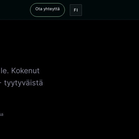
Ota yhteyttä
FI
le. Kokenut
+ tyytyväistä
.
sa