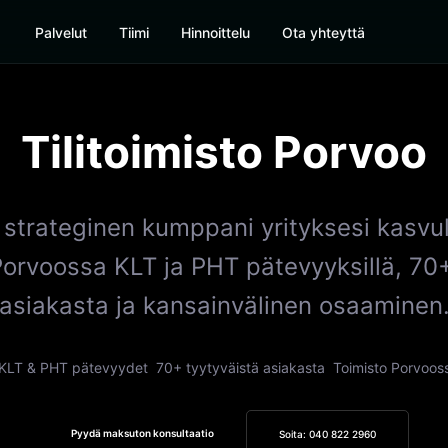
Palvelut
Tiimi
Hinnoittelu
Ota yhteyttä
Tilitoimisto
Porvoo
 strateginen kumppani yrityksesi kasvul
 Porvoossa KLT ja PHT pätevyyksillä, 70
asiakasta ja kansainvälinen osaaminen
KLT & PHT pätevyydet
70+ tyytyväistä asiakasta
Toimisto Porvoos
Pyydä maksuton konsultaatio
Soita: 040 822 2960