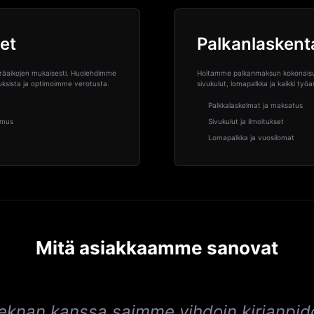
et
Palkanlaskent
äräaikojen mukaisesti. Huolehdimme
Hoitamme palkanmaksun kokonaisu
muksista ja optimoimme verotusta.
sivukulut, lomapalkka ja kaikki työa
Palkkalaskelmat ja maksatus
tomus
Sivukulut ja ilmoitukset
Lomapalkka ja vuosilomat
Mitä asiakkaamme sanovat
eknan kanssa saimme vihdoin kirjanpid