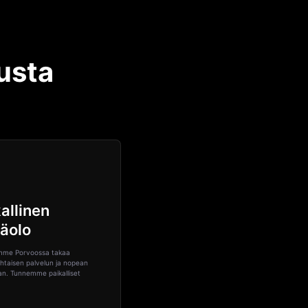
usta
allinen
näolo
mme Porvoossa takaa
htaisen palvelun ja nopean
an. Tunnemme paikalliset
.