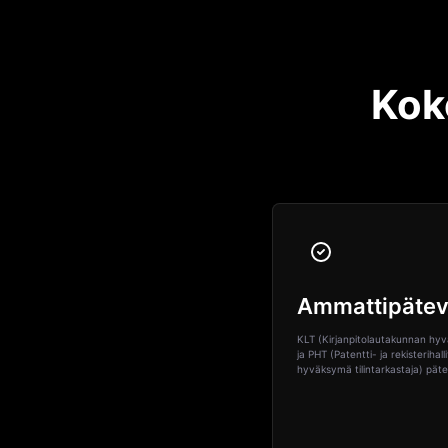
Kok
Ammattipätev
KLT (Kirjanpitolautakunnan hy
ja PHT (Patentti- ja rekisterihall
hyväksymä tilintarkastaja) pät