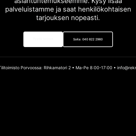
asiantuntemukseemme. Kysy lisää
palveluistamme ja saat henkilökohtaisen
tarjouksen nopeasti.
Pyydä tarjous
Soita: 040 822 2960
Tilitoimisto Porvoossa: Rihkamatori 2 • Ma-Pe 8:00-17:00 • info@rekn