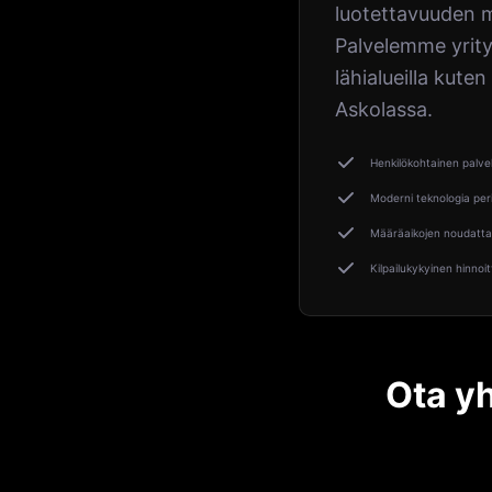
luotettavuuden m
Palvelemme yrity
lähialueilla kute
Askolassa.
Henkilökohtainen palve
Moderni teknologia per
Määräaikojen noudatta
Kilpailukykyinen hinnoit
Ota y