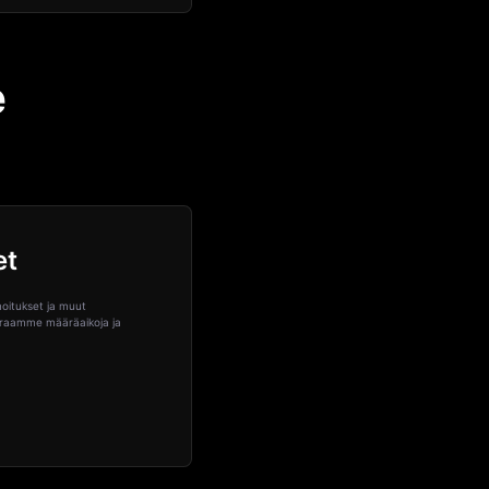
e
et
oitukset ja muut
euraamme määräaikoja ja