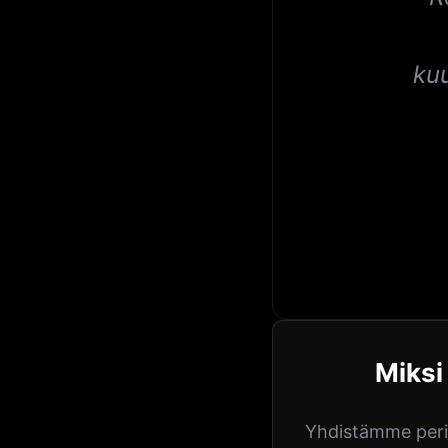
ku
Miksi
Yhdistämme perin