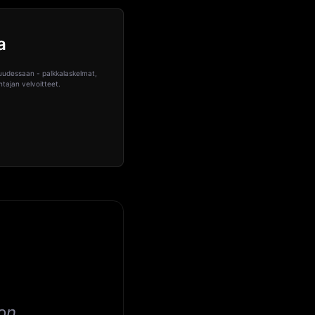
a
udessaan - palkkalaskelmat,
ntajan velvoitteet.
on,