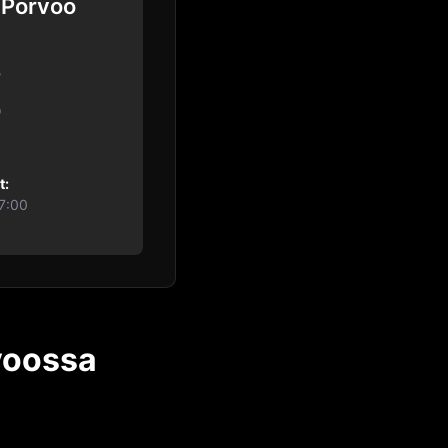
 Porvoo
o
0
t:
7:00
voossa