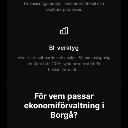
Finansieringsrundor, investerarmaterial och
skalbara processer.
BI-verktyg
Visuella dashboards och analys. Sammanslagning
av data från 100+ system som stöd för
beslutsfattandet.
För vem passar
ekonomiförvaltning i
Borgå?