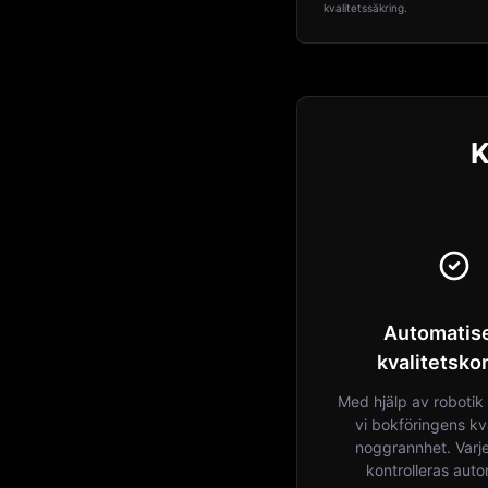
kvalitetssäkring.
K
Automatis
kvalitetskon
Med hjälp av robotik 
vi bokföringens kv
noggrannhet. Varj
kontrolleras auto