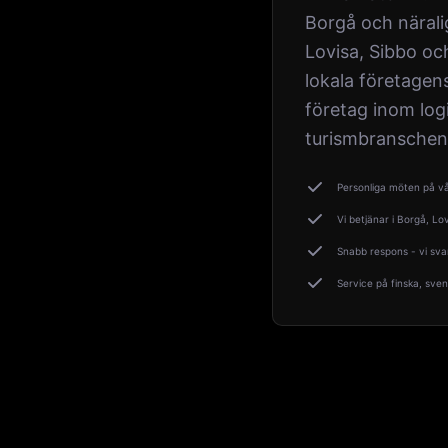
Borgå och nära
Lovisa, Sibbo och
lokala företagen
företag inom logi
turismbranschen
Personliga möten på vå
Vi betjänar i Borgå, Lo
Snabb respons - vi sv
Service på finska, sve