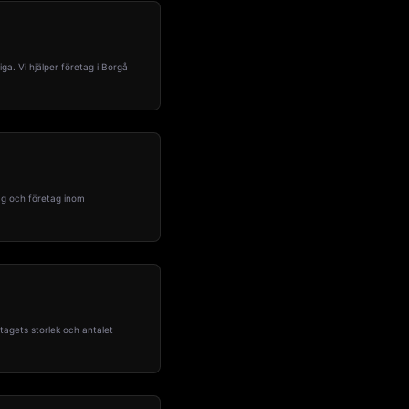
ga. Vi hjälper företag i Borgå
tag och företag inom
tagets storlek och antalet