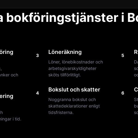
 bokföringstjänster i 
öring
Löneräkning
R
3
5
Löner, lönebikostnader och
D
,
arbetsgivarskyldigheter
so
banker och
sköts tillförlitligt.
o
Bokslut och skatter
C
4
6
ering
Noggranna bokslut och
S
skattedeklarationer enligt
b
ch
tidsfristerna.
so
ngar i tid.