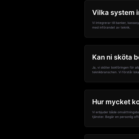
Vilka system i
Vi integrerar till banker, kass
med införandet av teknik.
Kan ni sköta b
Ja, vi sköter bokföringen för a
teknikbranschen. Vi förstår lok
Hur mycket ko
Vi erbjuder både omsättningsbas
tjänster. Begär en personlig off