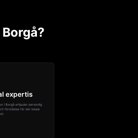
i Borgå?
l expertis
or i Borgå erbjuder personlig
ch förståelse för det lokala
vet.