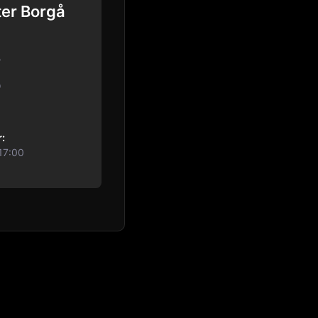
ter Borgå
o
0
:
17:00