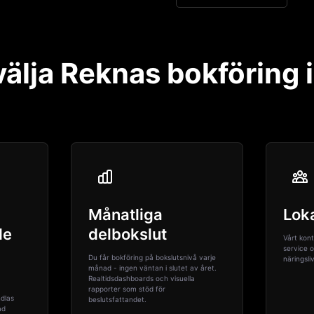
välja Reknas bokföring 
Månatliga
Loka
de
delbokslut
Vårt kont
service o
Du får bokföring på bokslutsnivå varje
näringsli
månad - ingen väntan i slutet av året.
Realtidsdashboards och visuella
rapporter som stöd för
dlas
beslutsfattandet.
ad