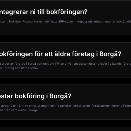
ntegrerar ni till bokföringen?
asystem, Netvisor, Procountor och de flesta ERP-system. Anpassade integrationer är också möjli
okföringen för ett äldre företag i Borgå?
lla typer av företag i Borgå och runt om i Finland. Vår specialkompetens ligger i växande före
ala företag och deras behov.
star bokföring i Borgå?
erad (0,8-1,5 % av omsättningen) och fastprissatt prissättning. Prissättningen beror på före
ert från vårt kontor i Borgå.