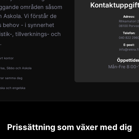
Kontaktuppgif
liggande områden såsom
 Askola. Vi förstår de
Adress:
Rihkamatori 2
s behov - i synnerhet
06100 Porvo
stik-, tillverknings- och
Telefon:
040 822 296
.
E-post:
info@rekna.fi
rt kontor
Öppettider
Mån-Fre 8:00-
visa, Sibbo och Askola
arar samma dag
nska och engelska
Prissättning som växer med dig