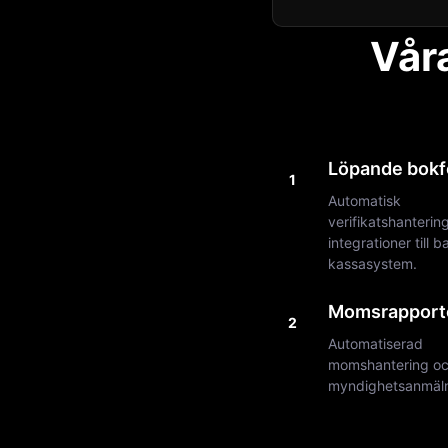
Våra
Löpande bokf
1
Automatisk
verifikatshantering
integrationer till 
kassasystem.
Momsrapport
2
Automatiserad
momshantering o
myndighetsanmälni