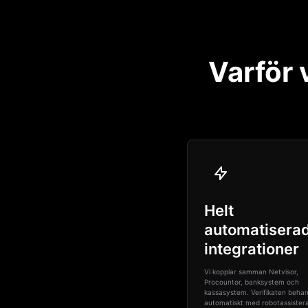
Varför 
Helt
automatisera
integrationer
Vi kopplar samman Netvisor,
Procountor, banksystem och
kassasystem. Verifikaten behan
automatiskt med robotassister