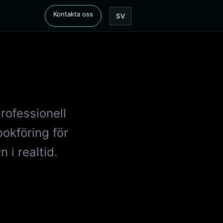
Kontakta oss
SV
rofessionell
okföring för
 i realtid.