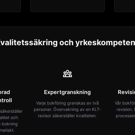
valitetssäkring och yrkeskompete
erad
Expertgranskning
Revis
troll
Varje bokföring granskas av två
Vår bokför
personer. Övervakning av en KLT-
revision
säkerställer
revisor säkerställer kvaliteten.
processer 
alitet och
e bokning
matiskt.